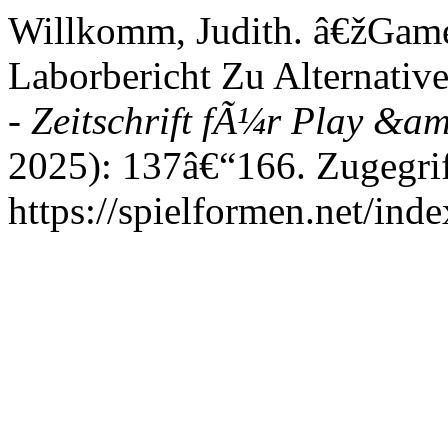
Willkomm, Judith. â€žGame |
Laborbericht Zu Alternati
- Zeitschrift fÃ¼r Play &a
2025): 137â€“166. Zugegrif
https://spielformen.net/inde