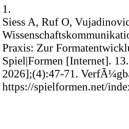
1.
Siess A, Ruf O, Vujadinovi
Wissenschaftskommunikatio
Praxis: Zur Formatentwick
Spiel|Formen [Internet]. 13.
2026];(4):47-71. VerfÃ¼gba
https://spielformen.net/inde