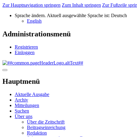
Zur Hauptnavigation springen
Zum Inhalt springen
Zur Fußzeile spri
Sprache ändern. Aktuell ausgewählte Sprache ist:
Deutsch
English
Administrationsmenü
Registrieren
Einloggen
Hauptmenü
Aktuelle Ausgabe
Archiv
Mitteilungen
Suchen
Über uns
Über die Zeitschrift
Beitragseinreichung
Redaktion