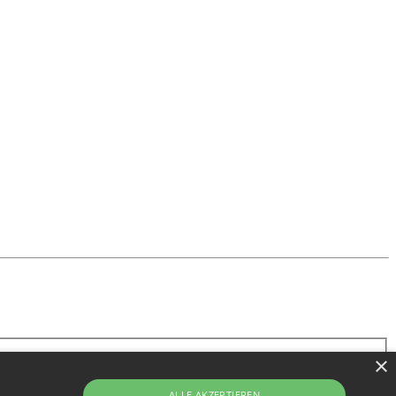
×
ALLE AKZEPTIEREN