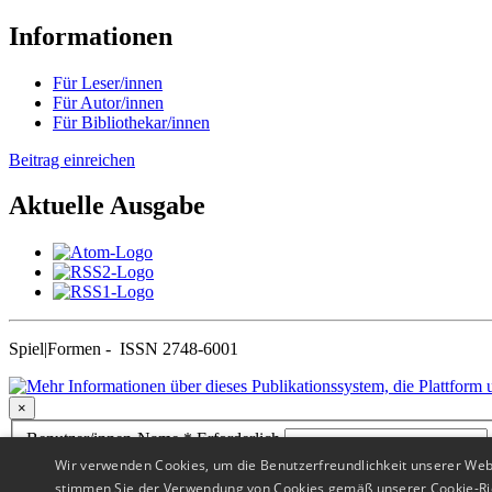
Informationen
Für Leser/innen
Für Autor/innen
Für Bibliothekar/innen
Beitrag einreichen
Aktuelle Ausgabe
Spiel|Formen - ISSN 2748-6001
×
Benutzer/innen-Name
*
Erforderlich
Passwort
*
Erforderlich
Wir verwenden Cookies, um die Benutzerfreundlichkeit unserer Web
Eingeloggt bleiben
stimmen Sie der Verwendung von Cookies gemäß unserer Cookie-Ric