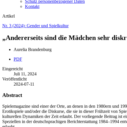
Schutz personenbezogener Daten
Kontakt
Artikel
Nr. 3 (2024): Gender und Spielkultur
„Andererseits sind die Mädchen sehr disk
Aurelia Brandenburg
PDF
Eingereicht
Juli 11, 2024
Veröffentlicht
2024-07-11
Abstract
Spielemagazine sind einer der Orte, an denen in den 1980ern und 199
Erotikspiele und/oder die Diskurse, die sie in dieser Frühzeit von Sp
kulturellen Dynamiken der Zeit erlaubt. Der vorliegende Beitrag ist 
Speziellen in der deutschsprachigen Berichterstattung 1984–1994 ent
erlaubt.