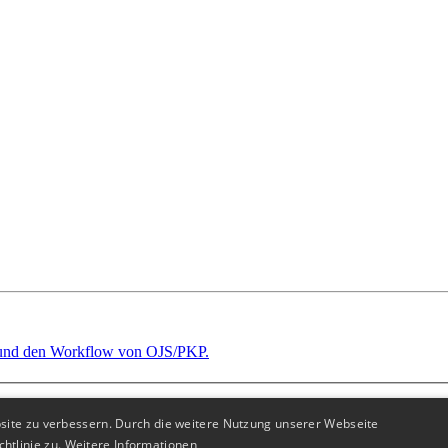
site zu verbessern. Durch die weitere Nutzung unserer Webseite
htlinie zu.
Weitere Informationen