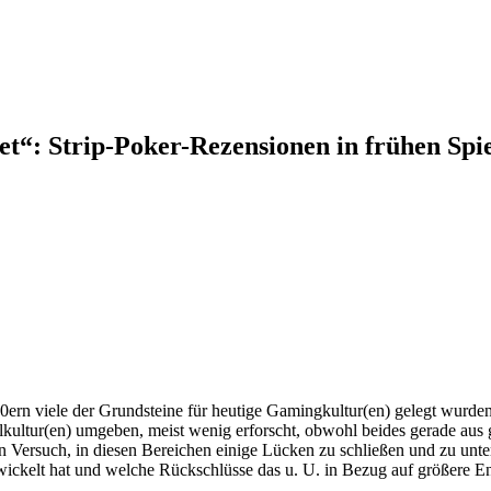
ret“: Strip-Poker-Rezensionen in frühen Sp
0ern viele der Grundsteine für heutige Gamingkultur(en) gelegt wurden
ielkultur(en) umgeben, meist wenig erforscht, obwohl beides gerade aus g
ein Versuch, in diesen Bereichen einige Lücken zu schließen und zu unte
wickelt hat und welche Rückschlüsse das u. U. in Bezug auf größere E