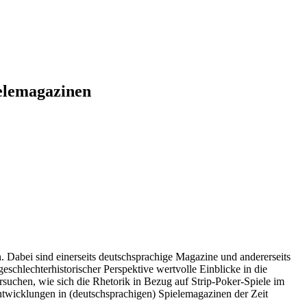
ielemagazinen
. Dabei sind einerseits deutschsprachige Magazine und andererseits
eschlechterhistorischer Perspektive wertvolle Einblicke in die
rsuchen, wie sich die Rhetorik in Bezug auf Strip-Poker-Spiele im
ntwicklungen in (deutschsprachigen) Spielemagazinen der Zeit