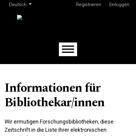
Administrationsmenü
Zur Hauptnavigation springen
Zum Inhalt springen
Zur Fußzeile springen
Sprache ändern. Aktuell ausgewählte Sprache ist:
Deutsch
Registrieren
Einloggen
Hauptmenü
Informationen für
Bibliothekar/innen
Wir ermutigen Forschungsbibliotheken, diese
Zeitschrift in die Liste ihrer elektronischen