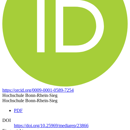
https://orcid.org/0009-0001-0589-7254
Hochschule Bonn-Rhein-Sieg
Hochschule Bonn-Rhein-Sieg
PDF
DOI
https://doi.org/10.25969/mediarep/23866