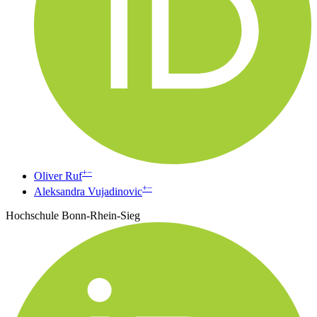
+
−
Oliver Ruf
+
−
Aleksandra Vujadinovic
Hochschule Bonn-Rhein-Sieg