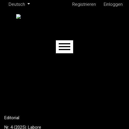
Administrationsmenü
Zur Hauptnavigation springen
Zum Inhalt springen
Zur Fußzeile springen
Sprache ändern. Aktuell ausgewählte Sprache ist:
Deutsch
Registrieren
Einloggen
Hauptmenü
Editorial
Nr. 4 (2025): Labore