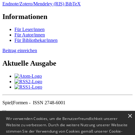
Endnote/Zotero/Mendeley (RIS)
BibTeX
Informationen
Für Leser/innen
Für Autor/innen
Für Bibliothekar/innen
Beitrag einreichen
Aktuelle Ausgabe
Spiel|Formen - ISSN 2748-6001
×
Wir verwenden Cookies, um die Benutzerfreundlichkeit unserer
×
Website zu verbessern. Durch die weitere Nutzung unserer Webseite
stimmen Sie der Verwendung von Cookies gemäß unserer Cookie-
Benutzer/innen-Name
*
Erforderlich